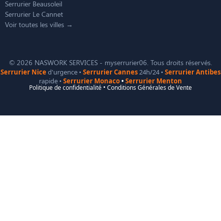
Serrurier Beausoleil
Serrurier Le Cannet
Voir toutes les villes →
© 2026 NASWORK SERVICES - myserrurier06. Tous droits réservés.
Serrurier Nice
d'urgence •
Serrurier Cannes
24h/24 •
Serrurier Antibes
rapide •
Serrurier Monaco
•
Serrurier Menton
Politique de confidentialité
•
Conditions Générales de Vente