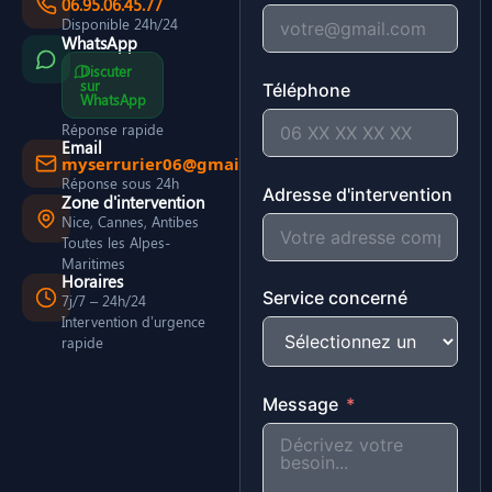
06.95.06.45.77
Disponible 24h/24
WhatsApp
Discuter
sur
Téléphone
WhatsApp
Réponse rapide
Email
myserrurier06@gmail.com
Réponse sous 24h
Adresse d'intervention
Zone d'intervention
Nice, Cannes, Antibes
Toutes les Alpes-
Maritimes
Horaires
Service concerné
7j/7 – 24h/24
Intervention d’urgence
rapide
Message